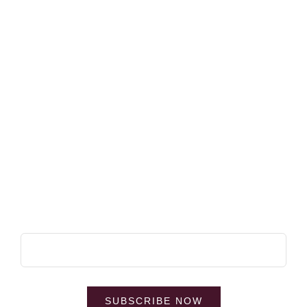
HOME
CART
HOME ALTERNATE
MY ACCOUNT
VINEYARD
PRIVACY POLICY
DISTRIBUTORS
TERMS OF SERVICE
BUY ONLINE
BLOG
CONTACT US
Subscribe & Save
SUBSCRIBE NOW